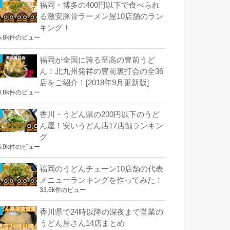
福岡・博多の400円以下で食べられ
る激安豚骨ラーメン屋10店舗のラン
キング！
5.8k件のビュー
福岡が全国に誇る至高の豊前うど
ん！北九州発祥の豊前裏打会の全36
店をご紹介！[2018年9月更新版]
8.8k件のビュー
香川・うどん県の200円以下のうど
ん屋！安いうどん店17店舗ランキン
グ
5.9k件のビュー
福岡のうどんチェーン10店舗の代表
メニューランキングを作ってみた！
33.6k件のビュー
香川県で24時以降の深夜まで営業の
うどん屋さん14店まとめ