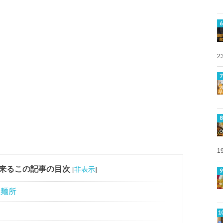
2
1
来るこの記事の目次
[
非表示
]
製麺所