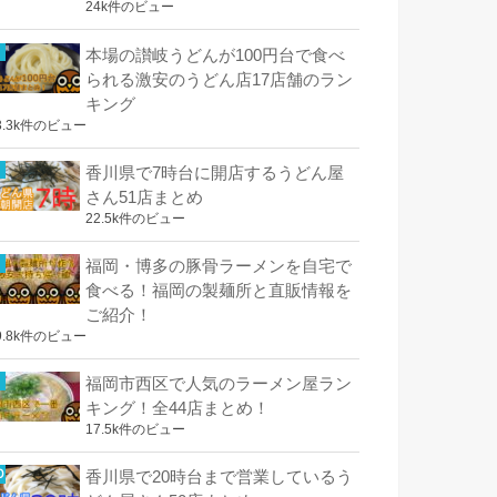
24k件のビュー
本場の讃岐うどんが100円台で食べ
られる激安のうどん店17店舗のラン
キング
3.3k件のビュー
香川県で7時台に開店するうどん屋
さん51店まとめ
22.5k件のビュー
福岡・博多の豚骨ラーメンを自宅で
食べる！福岡の製麺所と直販情報を
ご紹介！
9.8k件のビュー
福岡市西区で人気のラーメン屋ラン
キング！全44店まとめ！
17.5k件のビュー
香川県で20時台まで営業しているう