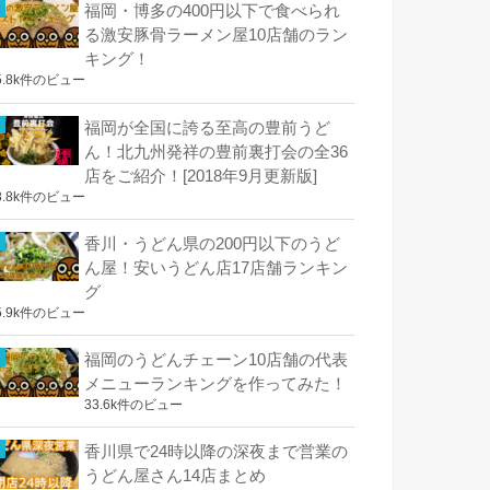
福岡・博多の400円以下で食べられ
る激安豚骨ラーメン屋10店舗のラン
キング！
5.8k件のビュー
福岡が全国に誇る至高の豊前うど
ん！北九州発祥の豊前裏打会の全36
店をご紹介！[2018年9月更新版]
8.8k件のビュー
香川・うどん県の200円以下のうど
ん屋！安いうどん店17店舗ランキン
グ
5.9k件のビュー
福岡のうどんチェーン10店舗の代表
メニューランキングを作ってみた！
33.6k件のビュー
香川県で24時以降の深夜まで営業の
うどん屋さん14店まとめ