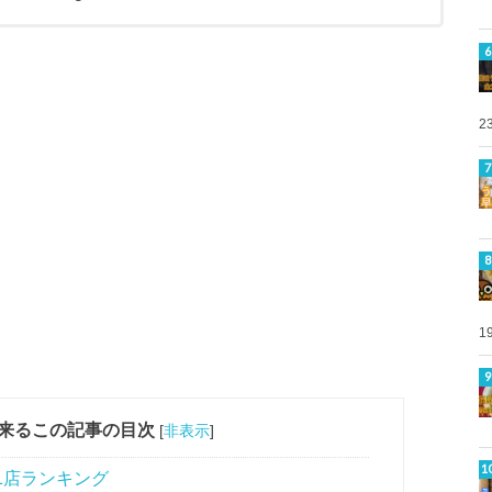
2
1
来るこの記事の目次
[
非表示
]
1店ランキング