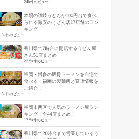
24k件のビュー
本場の讃岐うどんが100円台で食べ
られる激安のうどん店17店舗のラン
キング
3.3k件のビュー
香川県で7時台に開店するうどん屋
さん51店まとめ
22.5k件のビュー
福岡・博多の豚骨ラーメンを自宅で
食べる！福岡の製麺所と直販情報を
ご紹介！
9.8k件のビュー
福岡市西区で人気のラーメン屋ラン
キング！全44店まとめ！
17.5k件のビュー
香川県で20時台まで営業しているう