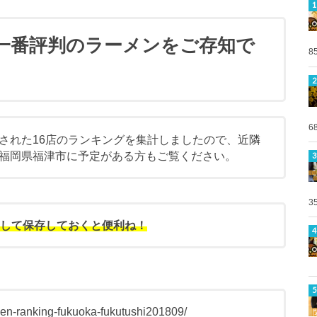
一番評判のラーメンをご存知で
8
6
された16店のランキングを集計しましたので、近隣
福岡県福津市に予定がある方もご覧ください。
3
ーして保存しておくと便利ね！
men-ranking-fukuoka-fukutushi201809/