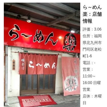
ら～めん
楽：店舗
情報
評価：3.06
住所：福岡
県北九州市
門司区老松
町1-6
電話：-
営業：
11:00～
16:00 日曜
営業
店休：木曜
日