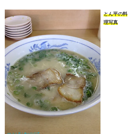
とん平の料
理写真
via.
とん平｜食べログ