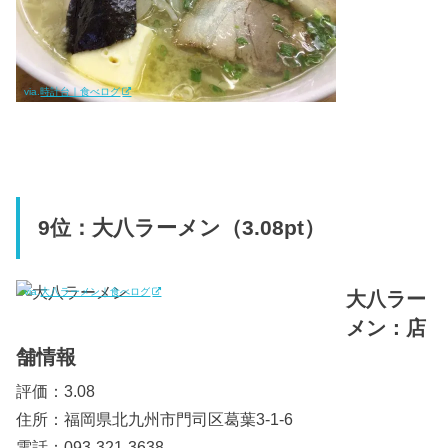
via.
時計台｜食べログ
9位：大八ラーメン（3.08pt）
via.
大八ラーメン｜食べログ
大八ラー
メン：店
舗情報
評価：3.08
住所：福岡県北九州市門司区葛葉3-1-6
電話：093-321-3638