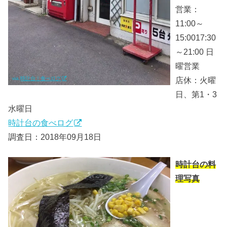
営業：
11:00～
15:0017:30
～21:00 日
曜営業
店休：火曜
via.
時計台｜食べログ
日、第1・3
水曜日
時計台の食べログ
調査日：2018年09月18日
時計台の料
理写真