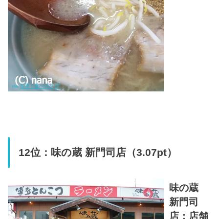
via.
古潭｜食べログ
12位：味の蔵 新門司店（3.07pt）
味の蔵
新門司
店：店舗