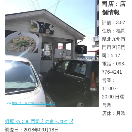
司店：店
舗情報
評価：3.07
住所：福岡
県北九州市
門司区旧門
司1-5-17
電話：093-
776-4241
営業：
11:00～
20:00 日曜
via.
麺屋 ゆぶき 門司店｜食べログ
営業
店休：月曜
麺屋 ゆぶき 門司店の食べログ
調査日：2018年09月18日