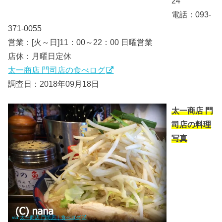
24
電話：093-
371-0055
営業：[火～日]11：00～22：00 日曜営業
店休：月曜日定休
太一商店 門司店の食べログ
調査日：2018年09月18日
太一商店 門
司店の料理
写真
via.
太一商店 門司店｜食べログ