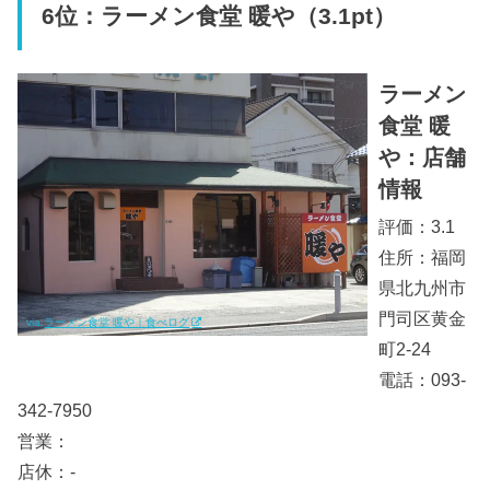
6位：ラーメン食堂 暖や（3.1pt）
ラーメン
食堂 暖
や：店舗
情報
評価：3.1
住所：福岡
県北九州市
門司区黄金
via.
ラーメン食堂 暖や｜食べログ
町2-24
電話：093-
342-7950
営業：
店休：-