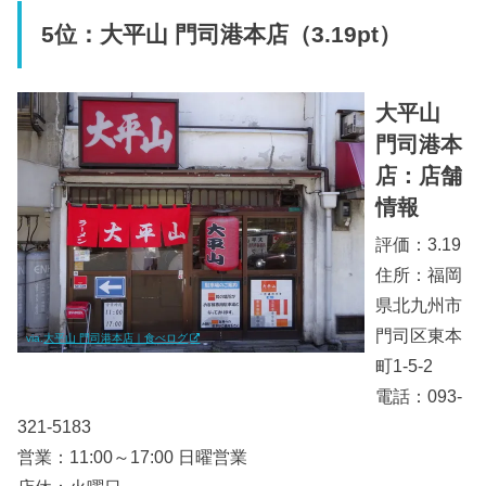
5位：大平山 門司港本店（3.19pt）
大平山
門司港本
店：店舗
情報
評価：3.19
住所：福岡
県北九州市
門司区東本
via.
大平山 門司港本店｜食べログ
町1-5-2
電話：093-
321-5183
営業：11:00～17:00 日曜営業