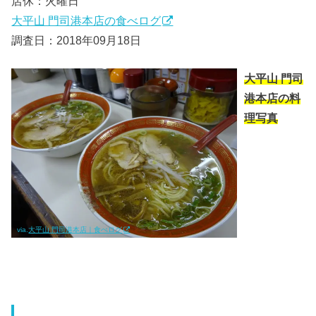
店休：火曜日
大平山 門司港本店の食べログ
調査日：2018年09月18日
大平山 門司
港本店の料
理写真
via.
大平山 門司港本店｜食べログ