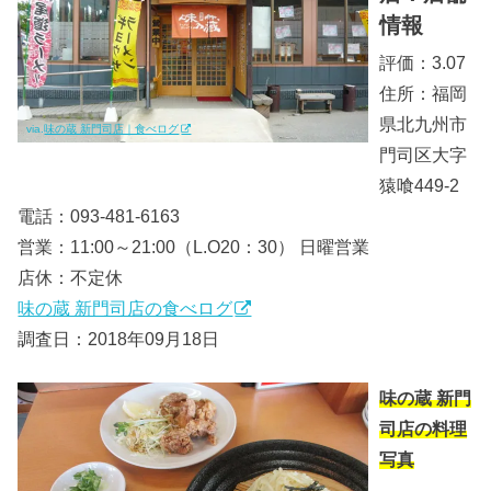
情報
評価：3.07
住所：福岡
県北九州市
via.
味の蔵 新門司店｜食べログ
門司区大字
猿喰449-2
電話：093-481-6163
営業：11:00～21:00（L.O20：30） 日曜営業
店休：不定休
味の蔵 新門司店の食べログ
調査日：2018年09月18日
味の蔵 新門
司店の料理
写真