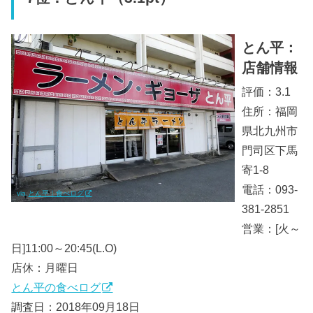
とん平：
店舗情報
評価：3.1
住所：福岡
県北九州市
門司区下馬
寄1-8
電話：093-
via.
とん平｜食べログ
381-2851
営業：[火～
日]11:00～20:45(L.O)
店休：月曜日
とん平の食べログ
調査日：2018年09月18日