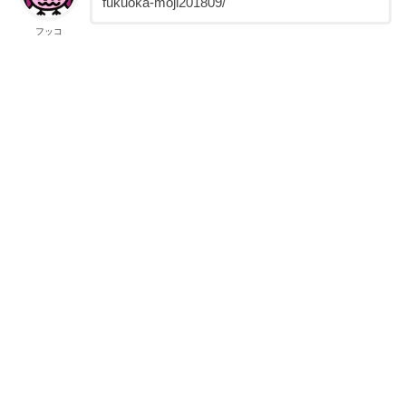
fukuoka-moji201809/
フッコ