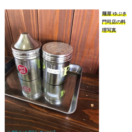
麺屋 ゆぶき
門司店の料
理写真
via.
麺屋 ゆぶき 門司店｜食べログ