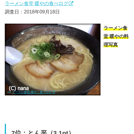
ラーメン食堂 暖やの食べログ
調査日：2018年09月18日
ラーメン食
堂 暖やの料
理写真
via.
ラーメン食堂 暖や｜食べログ
7位：とん平（3.1pt）