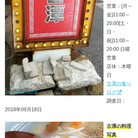
営業：[月～
金]11:00～
20:00[土・
日・
祝]11:00～
20:00 日曜
営業
店休：木曜
日
古潭の食べ
ログ
via.
古潭｜食べログ
調査日：
2018年09月18日
古潭の料理
写真