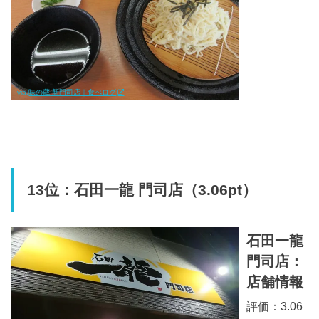
via.
味の蔵 新門司店｜食べログ
13位：石田一龍 門司店（3.06pt）
石田一龍
門司店：
店舗情報
評価：3.06