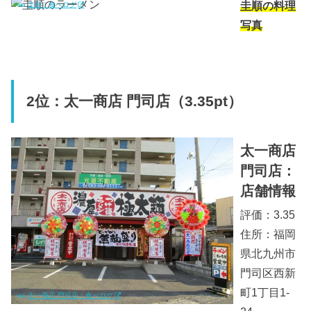
圭順の料理
via.
圭順｜食べログ
写真
2位：太一商店 門司店（3.35pt）
太一商店
門司店：
店舗情報
評価：3.35
住所：福岡
県北九州市
門司区西新
町1丁目1-
via.
太一商店 門司店｜食べログ