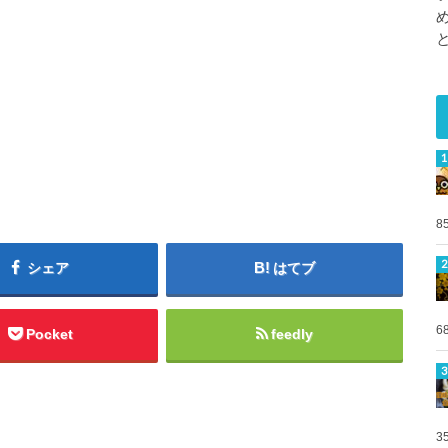
8
シェア
はてブ
6
Pocket
feedly
3