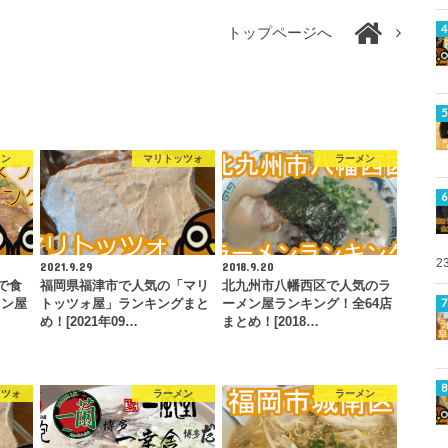
トップページへ
メン
マリトッツォ
ラーメン
2
2021.9.29
2018.9.20
で食
福岡県福津市で人気の「マリ
北九州市八幡西区で人気のラ
メン屋
トッツォ屋」ランキングまと
ーメン屋ランキング！全64店
め！[2021年09…
まとめ！[2018…
ッツォ
ラーメン
ラーメン