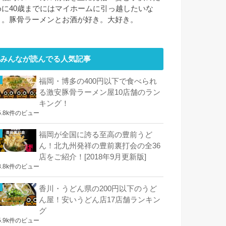
めに40歳までにはマイホームに引っ越したいな
と。豚骨ラーメンとお酒が好き。大好き。
みんなが読んでる人気記事
福岡・博多の400円以下で食べられ
る激安豚骨ラーメン屋10店舗のラン
キング！
5.8k件のビュー
福岡が全国に誇る至高の豊前うど
ん！北九州発祥の豊前裏打会の全36
店をご紹介！[2018年9月更新版]
8.8k件のビュー
香川・うどん県の200円以下のうど
ん屋！安いうどん店17店舗ランキン
グ
5.9k件のビュー