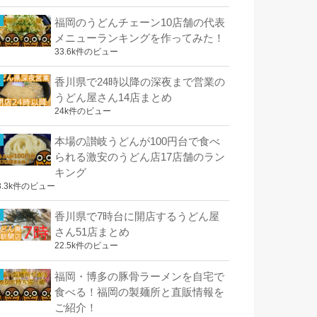
福岡のうどんチェーン10店舗の代表
メニューランキングを作ってみた！
33.6k件のビュー
香川県で24時以降の深夜まで営業の
うどん屋さん14店まとめ
24k件のビュー
本場の讃岐うどんが100円台で食べ
られる激安のうどん店17店舗のラン
キング
3.3k件のビュー
香川県で7時台に開店するうどん屋
さん51店まとめ
22.5k件のビュー
福岡・博多の豚骨ラーメンを自宅で
食べる！福岡の製麺所と直販情報を
ご紹介！