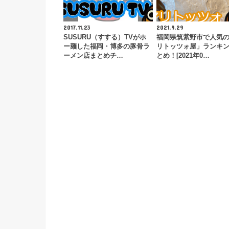
2017.11.23
2021.9.29
SUSURU（すする）TVがホ
福岡県筑紫野市で人気
ー麺した福岡・博多の豚骨ラ
リトッツォ屋」ランキ
ーメン店まとめチ…
とめ！[2021年0…