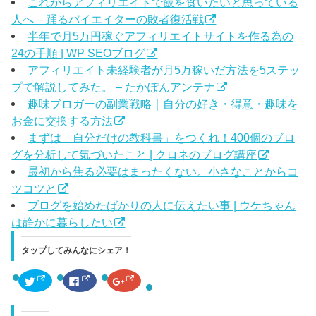
これからアフィリエイトで飯を食いたいと思っている
人へ – 踊るバイエイターの敗者復活戦
半年で月5万円稼ぐアフィリエイトサイトを作る為の
24の手順 | WP SEOブログ
アフィリエイト未経験者が月5万稼いだ方法を5ステッ
プで解説してみた。 – たかぽんアンテナ
趣味ブロガーの副業戦略｜自分の好き・得意・趣味を
お金に交換する方法
まずは「自分だけの教科書」をつくれ！400個のブロ
グを分析して気づいたこと | クロネのブログ講座
最初から焦る必要はまったくない。小さなことからコ
ツコツと
ブログを始めたばかりの人に伝えたい事 | ウケちゃん
は静かに暮らしたい
タップしてみんなにシェア！
ク
F
ク
リ
a
リ
ッ
c
ッ
ク
e
ク
し
b
し