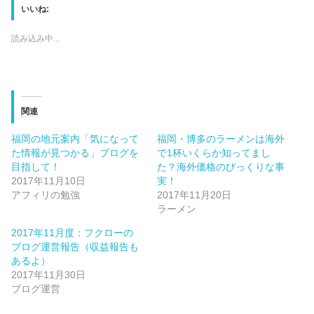
て
o
て
いいね:
T
o
G
w
k
o
i
で
o
t
共
g
読み込み中...
t
有
l
e
す
e
r
る
+
で
に
で
共
は
共
有
ク
有
(
リ
(
新
ッ
新
関連
し
ク
し
い
し
い
ウ
て
ウ
ィ
く
ィ
福岡の地元案内「気になって
福岡・博多のラーメンは海外
ン
だ
ン
た情報が見つかる」ブログを
で1杯いくらか知ってまし
ド
さ
ド
ウ
い
ウ
目指して！
た？海外価格のびっくりな事
で
(
で
開
新
開
2017年11月10日
実！
き
し
き
アフィリの勉強
2017年11月20日
ま
い
ま
す
ウ
す
ラーメン
)
ィ
)
ン
ド
2017年11月度：フクローの
ウ
ブログ運営報告（収益報告も
で
開
あるよ）
き
ま
2017年11月30日
す
ブログ運営
)